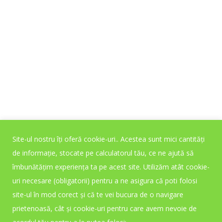
returna), în condițiile art. 16, lit. d), e), f), OUG
34/2014, contracte de furnizare a unor
produse care, prin natura lor, nu pot fi returnate (de exemplu:
suplimente desigilate, produse cosmetice desigilate,
testate) sau care se pot degra
da ori deteriora rapid si anume.
Site-ul nostru îți oferă cookie-uri.. Acestea sunt mici cantități
de informație, stocate pe calculatorul tău, ce ne ajută să
îmbunătățim experiența ta pe acest site. Utilizăm atât cookie-
uri necesare (obligatorii) pentru a ne asigura că poti folosi
site-ul în mod corect și că te vei bucura de o navigare
prietenoasă, cât și cookie-uri pentru care avem nevoie de