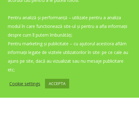
acordul tău pentru a le putea folosi:
Pentru analiză și performanță – utilizate pentru a analiza
modul în care functionează site-ul și pentru a afla informații
despre cum îl putem îmbunătăți;
Pentru marketing și publicitate – cu ajutorul acestora aflăm
informații legate de vizitele utilizatorilor în site: pe ce cale au
ajuns pe site, dacă au vizualizat sau nu mesaje publicitare
etc;
Cookie settings
ACCEPTA
Locatie:
Str. Mihai Eminescu, Bl. H1, parter
Deva, jud. Hunedoara, România
Telefon:
+40 0254 231 061